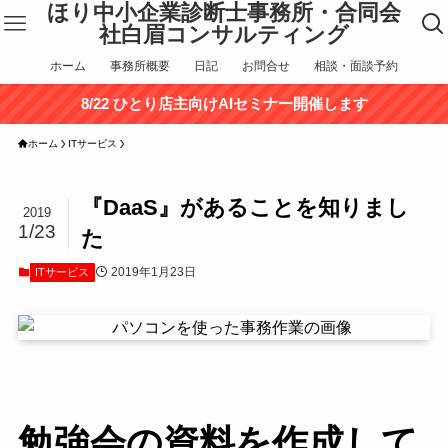
ほり中小企業診断士事務所・合同会
社白眉コンサルティング
ホーム
事務所概要
日記
お問合せ
相談・面談予約
8/22 ひとり店主向けAIセミナー開催します
ホーム
ITサービス
『DaaS』があることを知りまし
2019
1/23
た
2019年1月23日
ITサービス
勉強会の資料を作成して