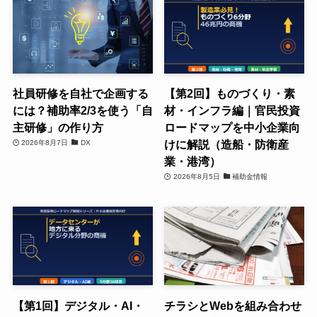
社員研修を自社で企画する
【第2回】ものづくり・素
には？補助率2/3を使う「自
材・インフラ編｜官民投資
主研修」の作り方
ロードマップを中小企業向
けに解説（造船・防衛産
2026年8月7日
DX
業・港湾）
2026年8月5日
補助金情報
【第1回】デジタル・AI・
チラシとWebを組み合わせ