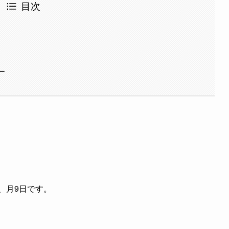
目次
定
ー
、月9日です。