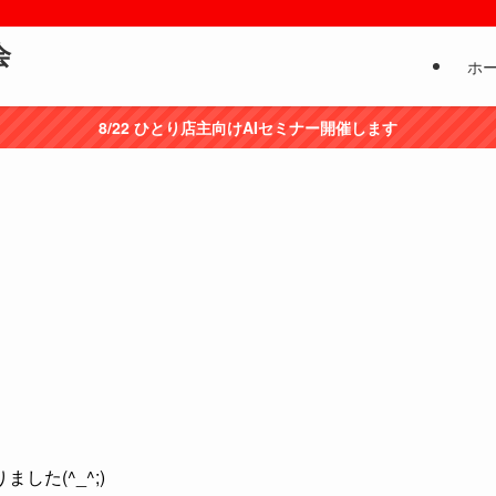
会
ホ
8/22 ひとり店主向けAIセミナー開催します
た(^_^;)