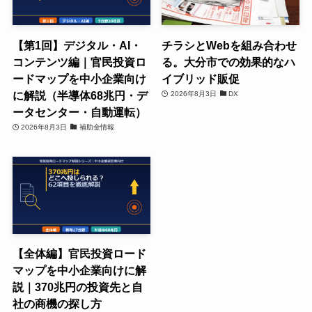
【第1回】デジタル・AI・
チラシとWebを組み合わせ
コンテンツ編｜官民投資ロ
る。大分市での効果的なハ
ードマップを中小企業向け
イブリッド販促
に解説（半導体68兆円・デ
2026年8月3日
DX
ータセンター・自動運転）
2026年8月3日
補助金情報
【全体編】官民投資ロード
マップを中小企業向けに解
説｜370兆円の投資先と自
社の商機の探し方