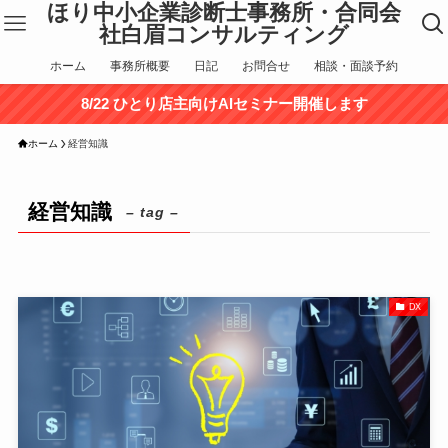
ほり中小企業診断士事務所・合同会
社白眉コンサルティング
ホーム
事務所概要
日記
お問合せ
相談・面談予約
8/22 ひとり店主向けAIセミナー開催します
ホーム
経営知識
経営知識
– tag –
DX