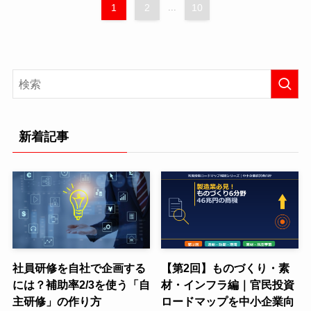
1
2
...
10
新着記事
社員研修を自社で企画する
【第2回】ものづくり・素
には？補助率2/3を使う「自
材・インフラ編｜官民投資
主研修」の作り方
ロードマップを中小企業向