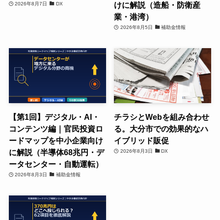
けに解説（造船・防衛産
2026年8月7日
DX
業・港湾）
2026年8月5日
補助金情報
【第1回】デジタル・AI・
チラシとWebを組み合わせ
コンテンツ編｜官民投資ロ
る。大分市での効果的なハ
ードマップを中小企業向け
イブリッド販促
に解説（半導体68兆円・デ
2026年8月3日
DX
ータセンター・自動運転）
2026年8月3日
補助金情報