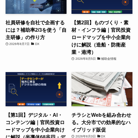
社員研修を自社で企画する
【第2回】ものづくり・素
には？補助率2/3を使う「自
材・インフラ編｜官民投資
主研修」の作り方
ロードマップを中小企業向
けに解説（造船・防衛産
2026年8月7日
DX
業・港湾）
2026年8月5日
補助金情報
【第1回】デジタル・AI・
チラシとWebを組み合わせ
コンテンツ編｜官民投資ロ
る。大分市での効果的なハ
ードマップを中小企業向け
イブリッド販促
に解説（半導体68兆円・デ
2026年8月3日
DX