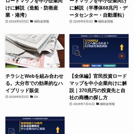
ロードマップを中小企業向
ードマップを中小企業向け
けに解説（造船・防衛産
に解説（半導体68兆円・デ
業・港湾）
ータセンター・自動運転）
2026年8月5日
補助金情報
2026年8月3日
補助金情報
チラシとWebを組み合わせ
【全体編】官民投資ロード
る。大分市での効果的なハ
マップを中小企業向けに解
イブリッド販促
説｜370兆円の投資先と自
社の商機の探し方
2026年8月3日
DX
2026年7月31日
補助金情報