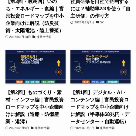
【第3回・最終回】いの
社員研修を自社で企画する
ち・エネルギー・食編｜官
には？補助率2/3を使う「自
民投資ロードマップを中小
主研修」の作り方
企業向けに解説（防災技
2026年8月7日
DX
術・太陽電池・陸上養殖）
2026年8月10日
補助金情報
【第2回】ものづくり・素
【第1回】デジタル・AI・
材・インフラ編｜官民投資
コンテンツ編｜官民投資ロ
ロードマップを中小企業向
ードマップを中小企業向け
けに解説（造船・防衛産
に解説（半導体68兆円・デ
業・港湾）
ータセンター・自動運転）
2026年8月5日
補助金情報
2026年8月3日
補助金情報